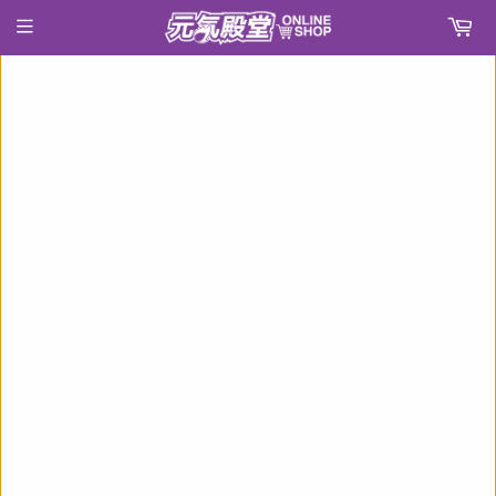
›
首頁
彼女、お借りします 描き下ろし アクリルスタンド 水原千鶴(亞加力立牌)※不設寄送《22年3月預定》