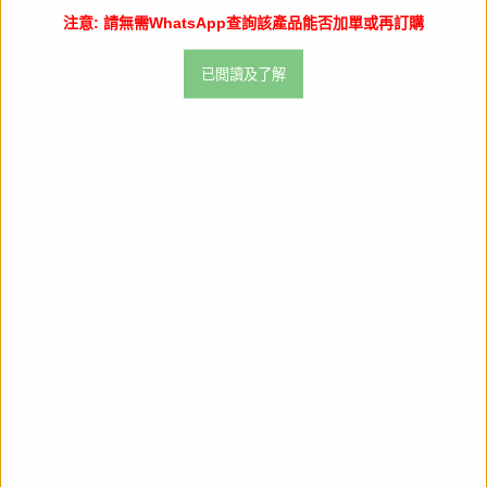
注意: 請無需WhatsApp查詢該產品能否加單或再訂購
分享
在
已閲讀及了解
facebook
上
我們也推薦
分
享
已截訂
已截訂
彼女、お借りします 描き下ろしアク
彼女、お借りします 描き下ろしアク
リルスタンド 水原千鶴 パーカーVer.
リルスタンド 七海麻美 パーカーVer.
(亞加力立牌)※不設寄送《26年6月預
(亞加力立牌)※不設寄送《26年6月預
定》
定》