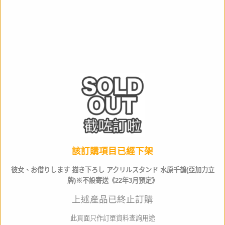
比例
NON
作品名
產品類別
週邊產品
材質
Acrylic
全高
約200mm
生產商
松本商事
該訂購項目已經下架
店取pt
0
彼女、お借りします 描き下ろし アクリルスタンド 水原千鶴(亞加力立
牌)※不設寄送《22年3月預定》
其他資料
上述產品已終止訂購
門市訂購請出示以下 QR code
此頁面只作訂單資料查詢用途