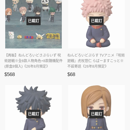
已截訂
已截訂
【再販】ねんどろいどさぷらいず 呪
ねんどろいどぷらす TVアニメ『呪術
術廻戦※全8款人物角色+8款隨機配件
廻戦』虎杖悠仁 らばーますこっと※
(原盒8個入)《26年8月預定》
不設寄送《26年8月預定》
正
$568
正
$68
$568
$68
常
常
價
價
格
格
已截訂
已截訂