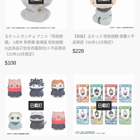
るかっぷ ポンチョ アニメ『呪術廻
【再販】るかっぷ 呪術廻戦 宿儺※不
戦』 5周年 狗巻棘 劇場版 呪術廻戦
設寄送《26年12月預定》
0(此商品只包含衣服部份)※不設寄送
正
$228
$228
《26年10月預定》
常
正
$108
$108
價
常
格
價
格
已截訂
已截訂