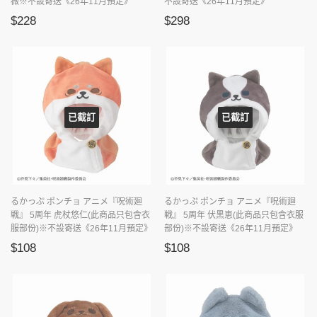
薇※不設寄送《26年11月預定》
不設寄送《26年11月預定》
正
$228
正
$298
$228
$298
常
常
價
價
格
格
已截訂
已截訂
るかっぷ ポンチョ アニメ『呪術廻
るかっぷ ポンチョ アニメ『呪術廻
戦』 5周年 虎杖悠仁(此商品只包含衣
戦』 5周年 伏黒恵(此商品只包含衣服
服部份)※不設寄送《26年11月預定》
部份)※不設寄送《26年11月預定》
正
$108
正
$108
$108
$108
常
常
價
價
格
格