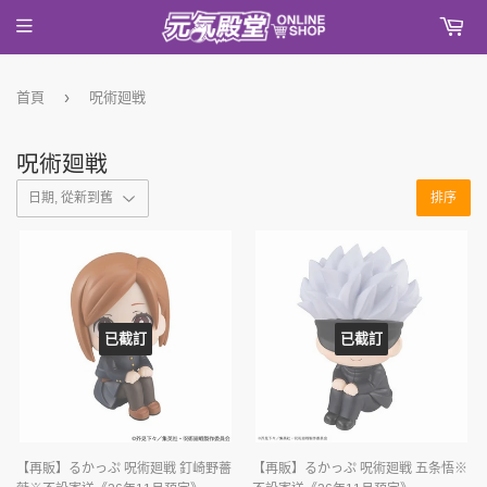
›
首頁
呪術廻戦
呪術廻戦
排序
已截訂
已截訂
【再販】るかっぷ 呪術廻戦 釘崎野薔
【再販】るかっぷ 呪術廻戦 五条悟※