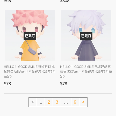
正
$68
正
$308
$68
$308
常
常
價
價
格
格
已截訂
已截訂
HELLO！ GOOD SMILE 呪術廻戦 虎
HELLO！ GOOD SMILE 呪術廻戦 五
杖悠仁 私服Ver.※不設寄送《26年5月
条悟 素顔Ver.※不設寄送《26年5月預
預定》
定》
正
$78
正
$78
$78
$78
常
常
價
價
格
格
<
1
2
3
…
9
>