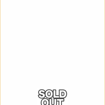
運送及店取pt
截訂日
數量
商品名稱
彼女、お借りします