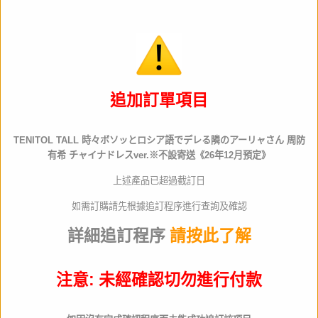
截訂日
追加訂單項目
數量
TENITOL TALL 時々ボソッとロシア語でデレる隣のアーリャさん 周防
有希 チャイナドレスver.※不設寄送《26年12月預定》
上述產品已超過截訂日
如需訂購請先根據追訂程序進行查詢及確認
詳細追訂程序
請按此了解
商品名稱
TENITOL TAL
預定發售
2026年12月
注意: 未經確認切勿進行付款
Jan code
4580736407756