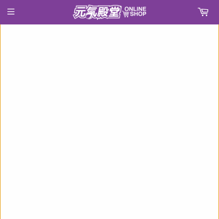
›
›
首頁
不時輕聲地以俄語遮羞的鄰座艾莉同學