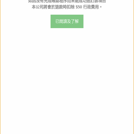
如因沒有完成確認程序而未能成功追訂該項目
本公司將會於退款時扣除 $50 行政費用。
比例
NON
已閲讀及了解
作品名
不時輕聲地以俄語遮
產品類別
PVC Figure
材質
ABS&PVC
全高
約高280mm
生產商
Furyu
店取pt
0
其他資料
門市訂購請出示以下 QR code