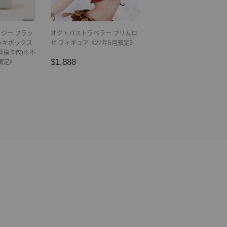
ジー フラッ
オクトパストラベラー プリムロ
ッキボックス
ゼ フィギュア《27年5月預定》
斜孭卡包)※不
正
$1,888
$1,888
預定》
常
價
格