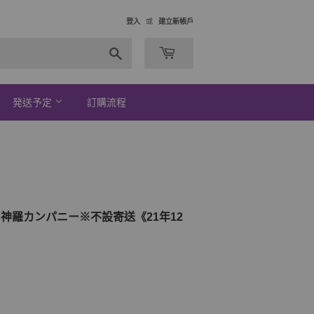
登入
或
建立新帳戶
搜
索
発送予定
訂購流程
ンケース 神羅カンパニー※不設寄送《21年12