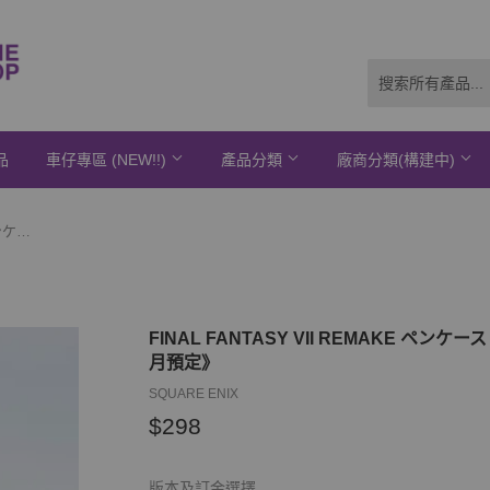
品
車仔專區 (NEW!!)
產品分類
廠商分類(構建中)
FINAL FANTASY VII REMAKE ペンケース 神羅カンパニー※不設寄送《21年12月預定》
FINAL FANTASY VII REMAKE ペ
月預定》
SQUARE ENIX
$298
$298
版本及訂金選擇