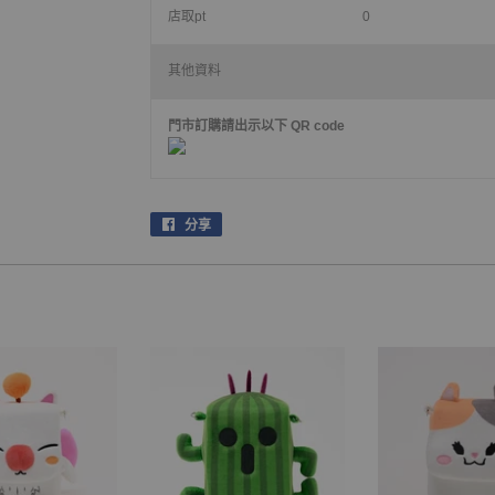
店取pt
0
其他資料
門市訂購請出示以下 QR code
分享
在
facebook
上
分
享