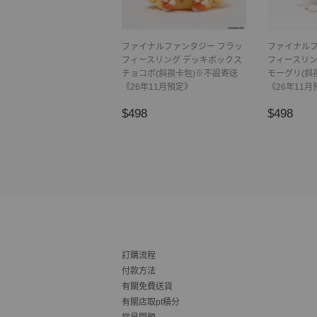
ファイナルファンタジー フラッ
ファイナルフ
フィースリング デッキボックス
フィースリン
チョコボ(斜孭卡包)※不設寄送
モーグリ(斜
《26年11月預定》
《26年11月
正
$498
正
$4
$498
$498
常
常
價
價
格
格
訂購流程
付款方法
有關免費送貨
有關店取pt積分