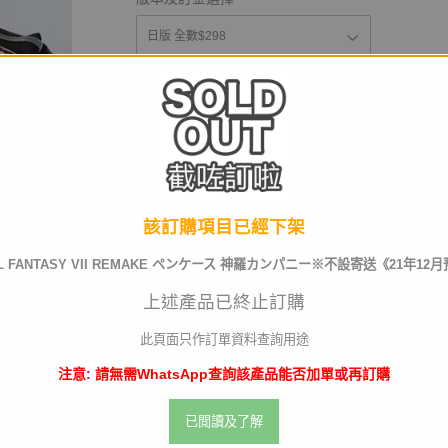
運送及店取pt
截訂日
該訂購項目已經下架
AL FANTASY VII REMAKE ペンケース 神羅カンパニー※不設寄送《21年12
數量
上述產品已終止訂購
此頁面只作訂單資料查詢用途
注意: 請無需WhatsApp查詢該產品能否加單或再訂購
已截訂
已閲讀及了解