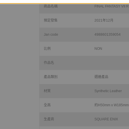
商品名稱
FINAL FANTASY 
預定發售
2021年12月
Jan code
4988601359054
比例
NON
作品名
產品類別
週邊產品
材質
Synthetic Leather
全高
約
H50mm x W185mm
生產商
SQUARE ENIX