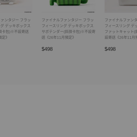
ァンタジー フラッ
ファイナルファンタジー フラッ
ファイナルファンタ
グ デッキボックス
フィースリング デッキボックス
フィースリング デ
孭卡包)※不設寄送
サボテンダー(斜孭卡包)※不設寄
ファットキャット(
預定》
送《26年11月預定》
設寄送《26年11月
98
正
$498
正
$498
$498
$498
常
常
價
價
格
格