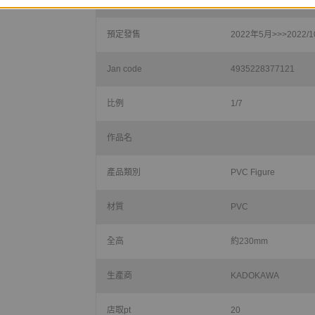
預定發售
2022年5月>>>2022/1
Jan code
4935228377121
比例
1/7
作品名
產品類別
PVC Figure
材質
PVC
全高
約230mm
生產商
KADOKAWA
店取pt
20