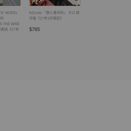
TIC MODEL
KDcolle 『狼と香辛料』 ホロ 原
辛料
作版《27年3月預定》
 THE WISE
正
$765
$765
設寄送《27年
常
價
格