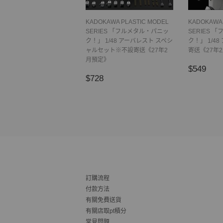
KADOKAWA PLASTIC MODEL
KADOKAWA 
SERIES 「フルメタル・パニッ
SERIES 
ク！」 1/48 アーバレスト スペシ
ク！」 1/4
ャルセット※不設寄送《27年2
寄送《27年
月預定》
正
$5
$549
正
$728
常
$728
常
價
價
格
格
訂購流程
付款方法
有關免費送貨
有關店取pt積分
常見問題