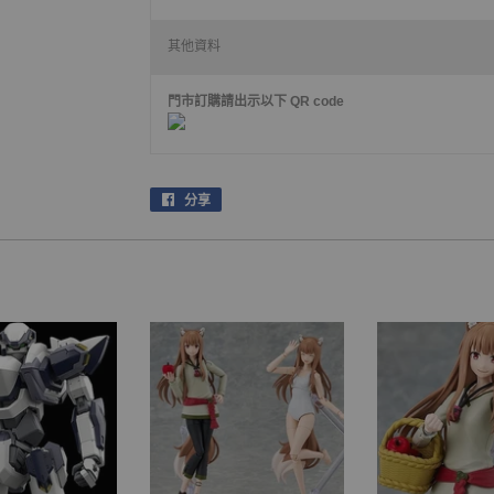
其他資料
門市訂購請出示以下 QR code
分享
在
facebook
上
分
享