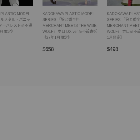
PLASTIC MODEL
KADOKAWA PLASTIC MODEL
KADOKAWA PLAS
「フルメタル・パニッ
SERIES 「狼と香辛料
SERIES 「狼と香
8 アーバレスト※不設
MERCHANT MEETS THE WISE
MERCHANT MEETS
2月預定》
WOLF」 ホロ DX ver.※不設寄送
WOLF」 ホロ※不
《27年1月預定》
1月預定》
49
正
$658
正
$498
$658
$498
常
常
價
價
格
格