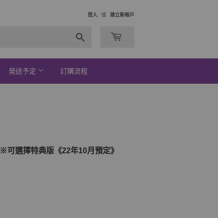
登入
或
建立新帳戶
搜
索
発送予定
訂購流程
※可選擇特典版《22年10月預定》