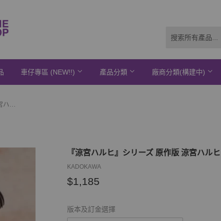
品
車仔專區 (NEW!!)
產品分類
廠商分類(構建中)
『涼宮ハルヒ』シリーズ 原作版 涼宮ハルヒ※可選擇特典版《22年10月預定》
『涼宮ハルヒ』シリーズ 原作版 涼宮ハルヒ
KADOKAWA
$1,185
$1,185
版本及訂金選擇