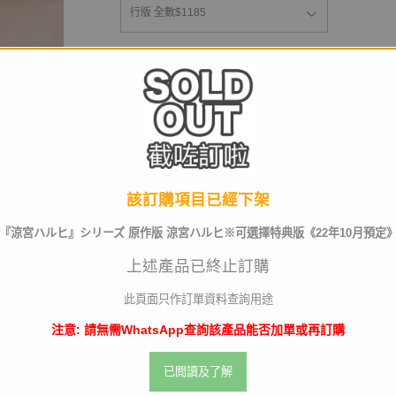
運送及店取pt
截訂日
該訂購項目已經下架
數量
『涼宮ハルヒ』シリーズ 原作版 涼宮ハルヒ※可選擇特典版《22年10月預定
上述產品已終止訂購
此頁面只作訂單資料查詢用途
已截訂
注意: 請無需WhatsApp查詢該產品能否加單或再訂購
已閲讀及了解
商品名稱
『涼宮ハルヒ』シリー