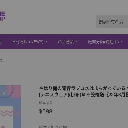
品
車仔專區 (NEW!!)
產品分類
廠商分類(構建中)
やはり俺の青春ラブコメはまちがっている。完 描き下ろし BIGタペストリー 雪乃(テニスウェア)(掛布)※不設寄送《22年3月預定》
やはり俺の青春ラブコメはまちがっている。完
(テニスウェア)(掛布)※不設寄送《22年3月
松本商事
$598
$598
版本及訂金選擇