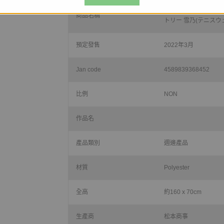
やはり俺の青春ラブコ
商品名稱
トリー 雪乃(テニスウェ
預定發售
2022年3月
Jan code
4589839368452
比例
NON
作品名
產品類別
週邊產品
材質
Polyester
全高
約160 x 70cm
生產商
松本商事