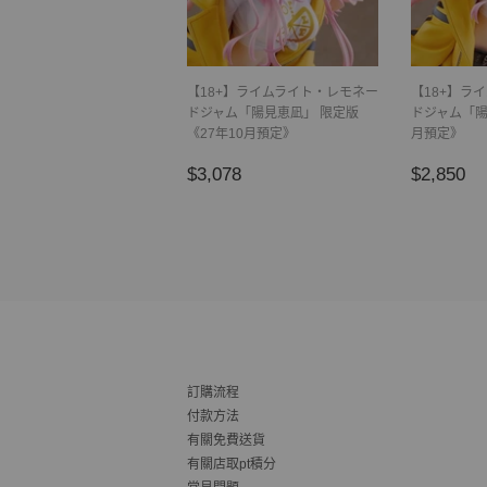
【18+】ライムライト・レモネー
【18+】ラ
ドジャム「陽見恵凪」 限定版
ドジャム「陽
《27年10月預定》
月預定》
正
$3,078
正
$
$3,078
$2,850
常
常
價
價
格
格
訂購流程
付款方法
有關免費送貨
有關店取pt積分