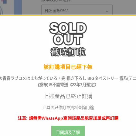
運送及店取pt
截訂日
該訂購項目已經下架
の青春ラブコメはまちがっている。完 描き下ろし BIGタペストリー 雪乃(テニ
數量
(掛布)※不設寄送《22年3月預定》
上述產品已終止訂購
此頁面只作訂單資料查詢用途
已截訂
注意: 請無需WhatsApp查詢該產品能否加單或再訂購
已閲讀及了解