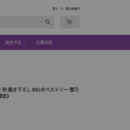
登入
或
建立新帳戶
搜
索
発送予定
訂購流程
 描き下ろし BIGタペストリー 雪乃
預定》