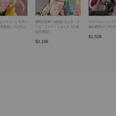
イムライト・レモネー
勝利の女神：NIKKE エレグ：ブ
アズールレーン ア
見恵凪」《27年10
ーム・アンド・ショック《27年
姫の銀月ver.《27
10月預定》
正
$1,52
$1,528
2,850
正
$3,168
常
$3,168
常
價
價
格
格