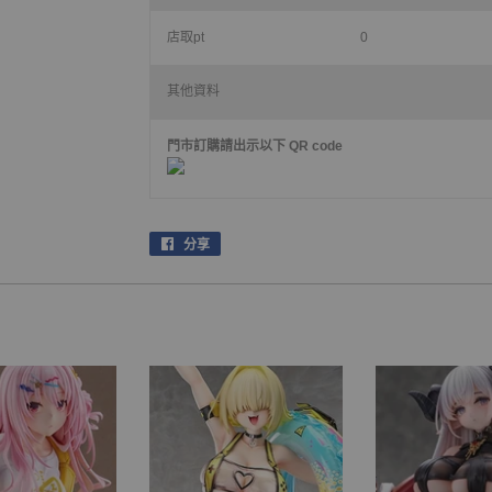
店取pt
0
其他資料
門市訂購請出示以下 QR code
分享
在
facebook
上
分
享