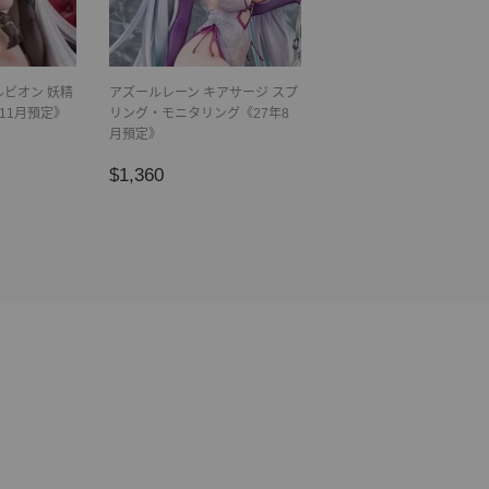
ルビオン 妖精
アズールレーン キアサージ スプ
年11月預定》
リング・モニタリング《27年8
月預定》
8
正
$1,360
$1,360
常
價
格