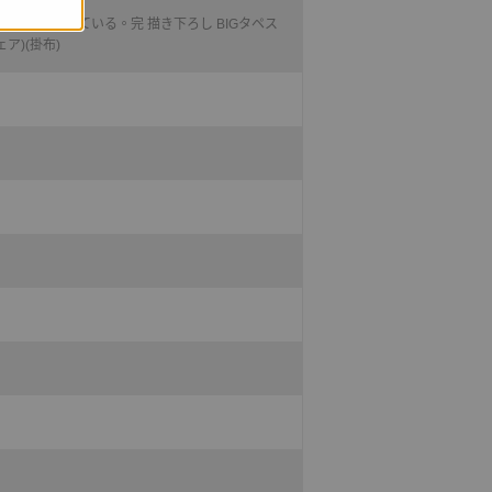
メはまちがっている。完 描き下ろし BIGタペス
ア)(掛布)