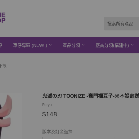
品
車仔專區 (NEW!!)
產品分類
廠商分類(構建中)
鬼滅の刃 TOONIZE -竈門禰豆子-※不設寄送《21年10月預定》
鬼滅の刃 TOONIZE -竈門禰豆子-※不設寄
Furyu
$148
$148
版本及訂金選擇