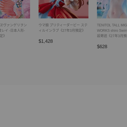
X ヱヴァンゲリヲン
ウマ娘 プリティーダービー ステ
TENITOL TALL MI
レイ -日本人形-
ィルインラブ《27年3月預定》
WORKS shiro Swim
預定》
設寄送《27年3月
正
$1,428
$1,428
11,798
正
$628
常
$628
常
價
價
格
格