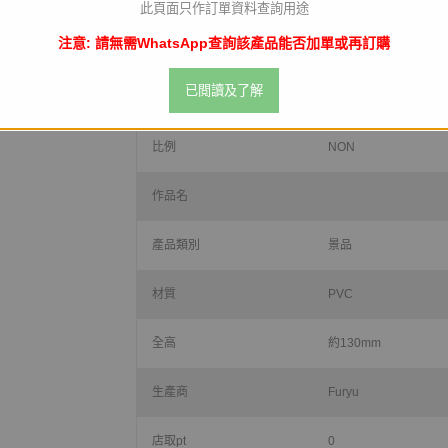
此頁面只作訂單資料查詢用途
注意: 請無需WhatsApp查詢該產品能否加單或再訂購
預定發售
2021年10月
已閲讀及了解
Jan code
4589584954382
比例
NON
作品名
產品類別
景品
材質
PVC
全高
約130mm
生產商
Furyu
店取pt
0