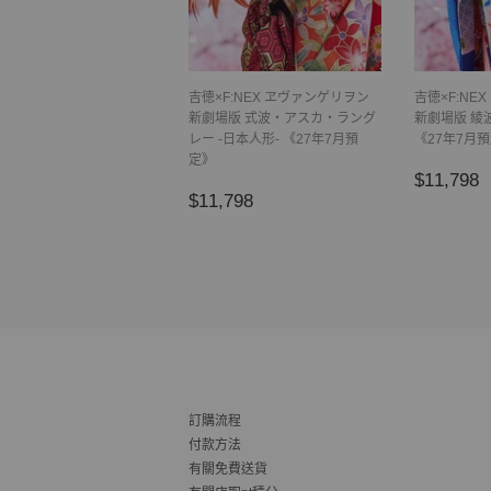
吉徳×F:NEX ヱヴァンゲリヲン
吉徳×F:NE
新劇場版 式波・アスカ・ラング
新劇場版 綾波
レー -日本人形- 《27年7月預
《27年7月
定》
正
$
$11,798
正
$11,798
常
$11,798
常
價
價
格
格
訂購流程
付款方法
有關免費送貨