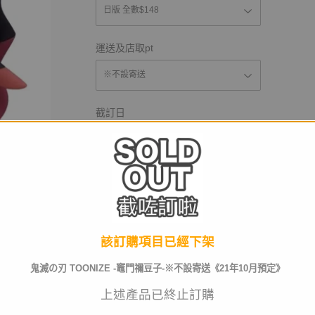
運送及店取pt
截訂日
數量
該訂購項目已經下架
已截訂
鬼滅の刃 TOONIZE -竈門禰豆子-※不設寄送《21年10月預定》
上述產品已終止訂購
商品名稱
鬼滅の刃 TOONIZE 