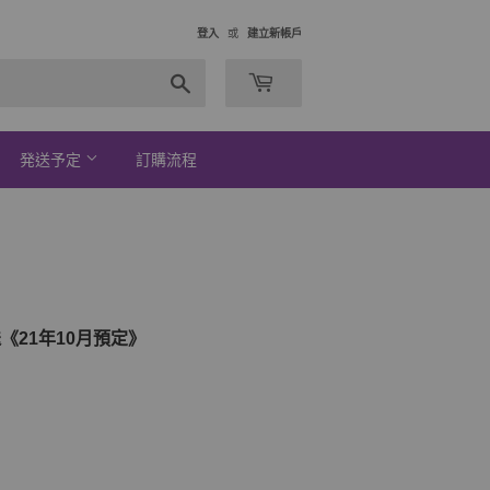
登入
或
建立新帳戶
搜
索
発送予定
訂購流程
送《21年10月預定》