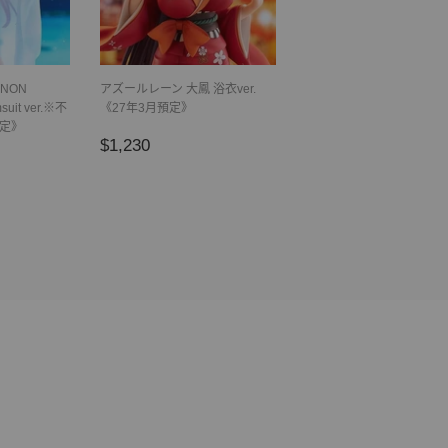
GNON
アズールレーン 大鳳 浴衣ver.
suit ver.※不
《27年3月預定》
預定》
正
$1,230
$1,230
常
價
格