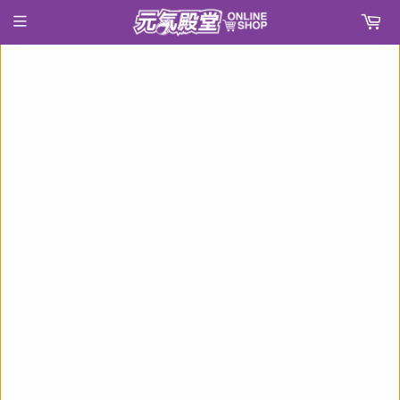
›
首頁
【再販】ご注文はうさぎですか?? マヤ(Summer Uniform)《22年7月預定》