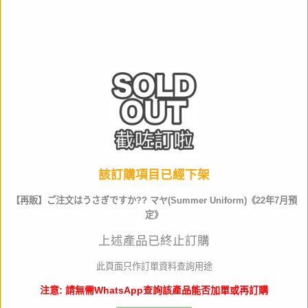
作品名
產品類別
PVC Figure
材質
PVC
全高
約210mm
生產商
PLUM
該訂購項目已經下架
【再販】ご注文はうさぎですか?? マヤ(Summer Uniform)《22年7月預
店取pt
20
定》
其他資料
上述產品已終止訂購
此頁面只作訂單資料查詢用途
門市訂購請出示以下 QR code
注意: 請無需WhatsApp查詢該產品能否加單或再訂購