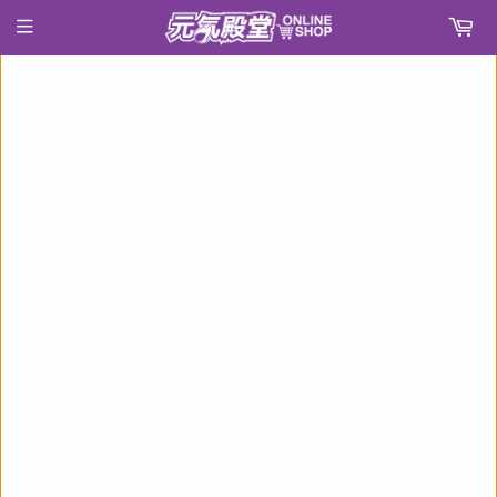
›
首頁
ねんどろいど 犬夜叉 弥勒《22年8月預定》