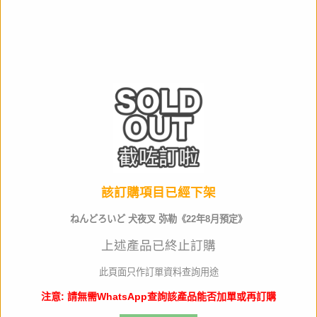
作品名
產品類別
可動Figure
材質
ABS&PVC
全高
約100mm
生產商
Goodsmile
該訂購項目已經下架
店取pt
10
ねんどろいど 犬夜叉 弥勒《22年8月預定》
其他資料
上述產品已終止訂購
門市訂購請出示以下 QR code
此頁面只作訂單資料查詢用途
注意: 請無需WhatsApp查詢該產品能否加單或再訂購