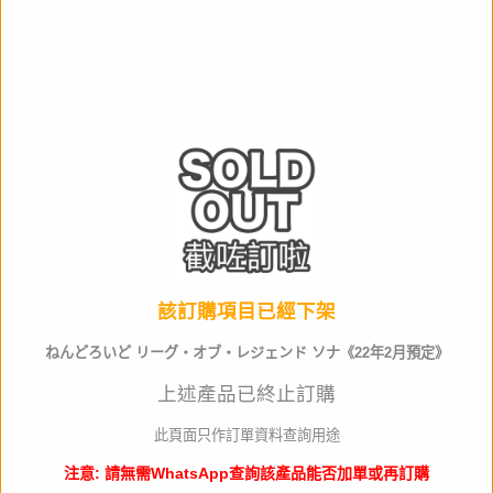
作品名
產品類別
可動Figure
材質
ABS&PVC
全高
約100mm
生產商
Goodsmile
該訂購項目已經下架
店取pt
10
ねんどろいど リーグ・オブ・レジェンド ソナ《22年2月預定》
其他資料
上述產品已終止訂購
門市訂購請出示以下 QR code
此頁面只作訂單資料查詢用途
注意: 請無需WhatsApp查詢該產品能否加單或再訂購