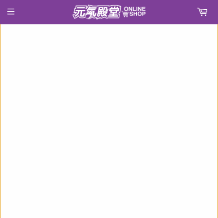
›
首頁
ねんどろいど リーグ・オブ・レジェンド ソナ《22年2月預定》