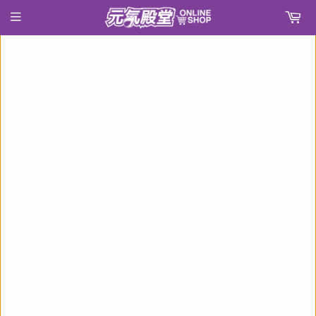
›
首頁
ブシロード ラバーマットコレクション V2 Vol.172 ダンジョンに出会いを求めるのは間違っているだろうか ヘスティア(橡膠枱墊)※不設寄送《21年12月預定》