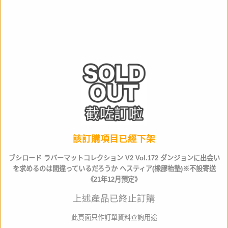
Jan code
4573592690110
比例
NON
作品名
產品類別
週邊產品
材質
Polyester, Rubber
全高
約52 x 35cm
該訂購項目已經下架
生產商
bushiroad
ブシロード ラバーマットコレクション V2 Vol.172 ダンジョンに出会い
を求めるのは間違っているだろうか ヘスティア(橡膠枱墊)※不設寄送
《21年12月預定》
店取pt
0
上述產品已終止訂購
其他資料
此頁面只作訂單資料查詢用途