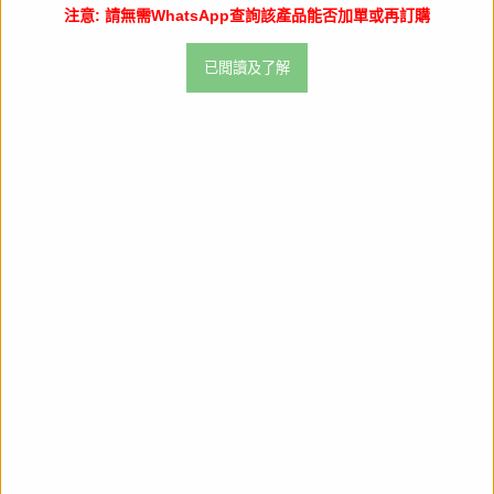
門市訂購請出示以下 QR code
注意: 請無需WhatsApp查詢該產品能否加單或再訂購
已閲讀及了解
分享
在
facebook
上
我們也推薦
分
享
【18+】ライムライト・レモネードジ
【18+】ライムライト・レモネードジ
ャム「陽見恵凪」 限定版《27年10月
ャム「陽見恵凪」《27年10月預定》