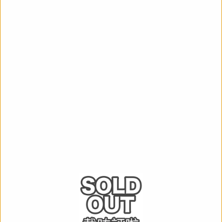
運送及店取pt
截訂日
數量
商品名稱
しかのこのこのここ