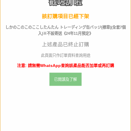
預定發售
2024年11月
該訂購項目已經下架
Jan code
4571604645417
しかのこのこのここしたんたん トレーディング缶バッジ(襟章)(全套7個
入)※不設寄送《24年11月預定》
比例
NON
上述產品已終止訂購
此頁面只作訂單資料查詢用途
作品名
注意: 請無需WhatsApp查詢該產品能否加單或再訂購
產品類別
週邊產品
已閲讀及了解
材質
全高
約
生產商
Y Line
店取pt
0