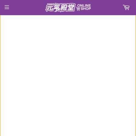
›
首頁
しかのこのこのここしたんたん トレーディング缶バッジ(襟章)(全套7個入)※不設寄送《24年11月預定》