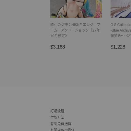
勝利の女神：NIKKE エレグ：ブ
G.S.Colle
ーム・アンド・ショック《27年
-Blue Arc
10月預定》
微笑み～《2
正
$3,168
正
$
$3,168
$1,228
常
常
價
價
格
格
訂購流程
付款方法
有關免費送貨
有關店取pt積分