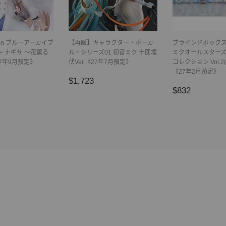
ction ブルーアーカイブ
【再販】キャラクター・ボーカ
ブラインドボックス
hive- ナギサ ～花薫る
ル・シリーズ01 初音ミク 十面埋
ミクオールスターズ
7年9月預定》
伏Ver.《27年7月預定》
コレクション Vol.2
《27年2月預定》
1,228
正
$1,723
$1,723
正
$832
常
$832
常
價
價
格
格