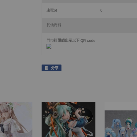
店取pt
0
其他資料
門市訂購請出示以下 QR code
分享
在
facebook
上
分
享