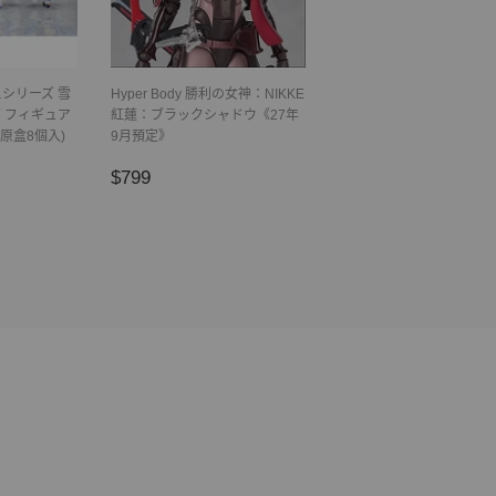
シリーズ 雪
Hyper Body 勝利の女神：NIKKE
 フィギュア
紅蓮：ブラックシャドウ《27年
(原盒8個入)
9月預定》
正
$799
$799
常
價
格