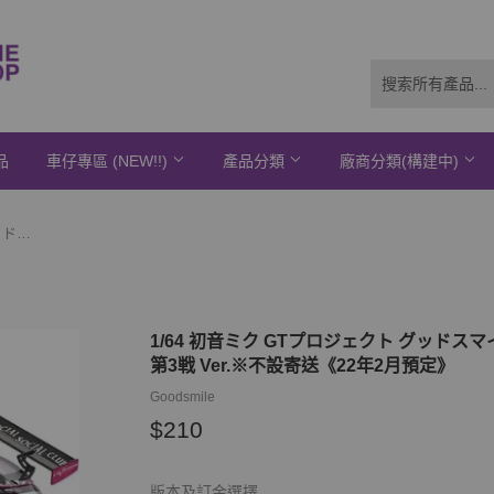
品
車仔專區 (NEW!!)
產品分類
廠商分類(構建中)
1/64 初音ミク GTプロジェクト グッドスマイル 初音ミク AMG 2021 SUPER GT 第3戦 Ver.※不設寄送《22年2月預定》
1/64 初音ミク GTプロジェクト グッドスマイル
第3戦 Ver.※不設寄送《22年2月預定》
Goodsmile
$210
$210
版本及訂金選擇