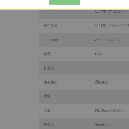
1/64 初音ミク GTプ
商品名稱
SUPER GT 第3戦 Ver.
預定發售
2021年11月>>>
202
Jan code
4560392842887
比例
1/64
作品名
產品類別
週邊產品
材質
全高
約
L70mm x H20mm
生產商
Goodsmile