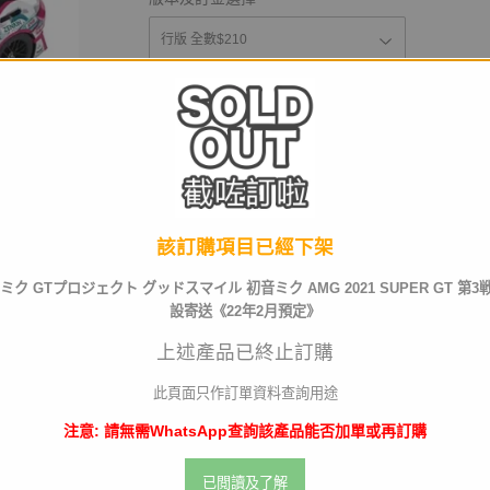
運送及店取pt
截訂日
該訂購項目已經下架
初音ミク GTプロジェクト グッドスマイル 初音ミク AMG 2021 SUPER GT 第3戦 
數量
設寄送《22年2月預定》
上述產品已終止訂購
此頁面只作訂單資料查詢用途
已截訂
注意: 請無需WhatsApp查詢該產品能否加單或再訂購
已閲讀及了解