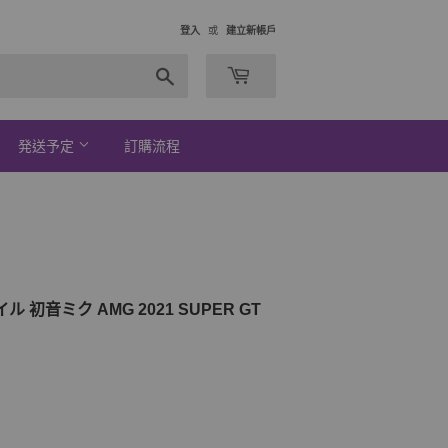
登入
或
建立新帳戶
搜
索
発送予定
訂購流程
 初音ミク AMG 2021 SUPER GT