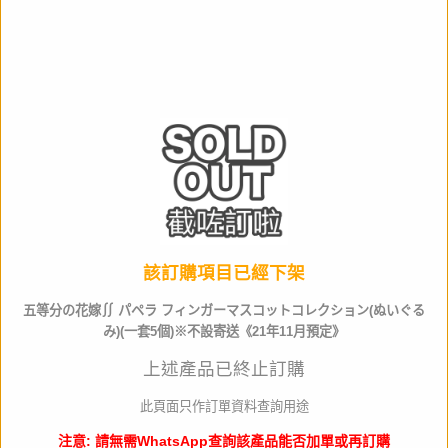
比例
NON
作品名
產品類別
週邊產品
材質
Polyester, Nylon
全高
約9~10cm
生產商
movic
該訂購項目已經下架
五等分の花嫁∬ パペラ フィンガーマスコットコレクション(ぬいぐる
店取pt
0
み)(一套5個)※不設寄送《21年11月預定》
其他資料
一套5個
上述產品已終止訂購
此頁面只作訂單資料查詢用途
門市訂購請出示以下 QR code
注意: 請無需WhatsApp查詢該產品能否加單或再訂購