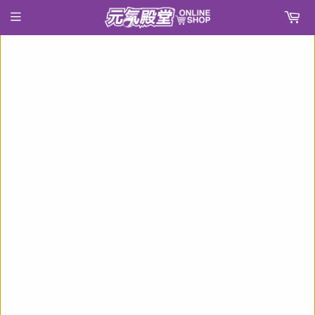
›
首頁
五等分の花嫁∬ パペラ フィンガーマスコットコレクション(ぬいぐるみ)(一套5個)※不設寄送《21年11月預定》