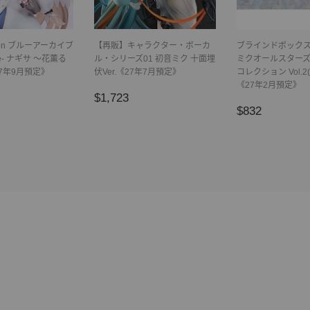
ction ブルーアーカイブ
【再販】キャラクター・ボーカ
ブラインドボックス
hive- ナギサ ～花薫る
ル・シリーズ01 初音ミク 十面埋
ミクオールスターズ
7年9月預定》
伏Ver.《27年7月預定》
コレクション Vol.2
《27年2月預定》
1,228
正
$1,723
$1,723
正
$832
常
$832
常
價
價
格
格