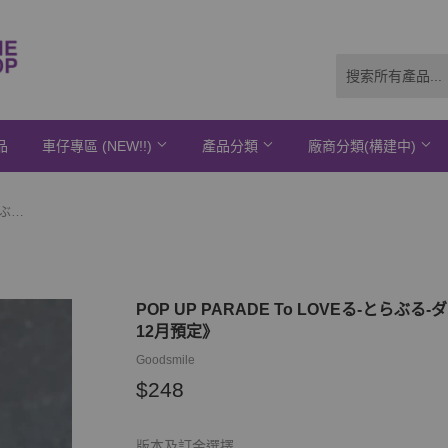
品
車仔專區 (NEW!!)
產品分類
廠商分類(構建中)
POP UP PARADE To LOVEる-とらぶる-ダークネス 黒咲芽亜※不設寄送《21年12月預定》
POP UP PARADE To LOVEる-とら
12月預定》
Goodsmile
$248
$248
版本及訂金選擇