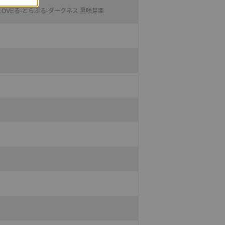
 To LOVEる-とらぶる-ダークネス 黒咲芽亜