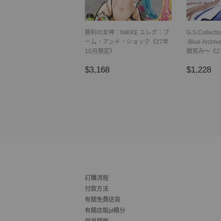
勝利の女神：NIKKE エレグ：ブ
G.S.Colle
ーム・アンド・ショック《27年
-Blue Arc
10月預定》
微笑み～《2
正
$3,168
正
$
$3,168
$1,228
常
常
價
價
格
格
訂購流程
付款方法
有關免費送貨
有關店取pt積分