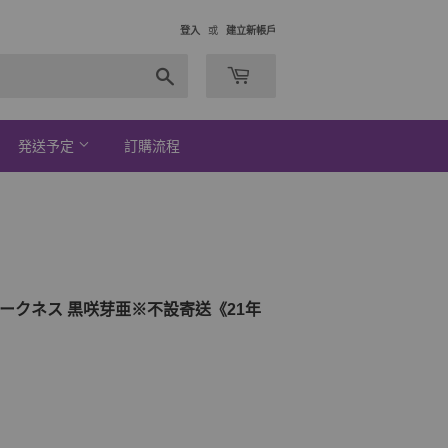
登入
或
建立新帳戶
搜
索
発送予定
訂購流程
ぶる-ダークネス 黒咲芽亜※不設寄送《21年