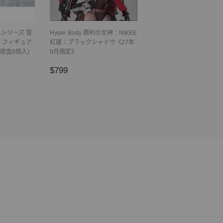
シリーズ 雪
Hyper Body 勝利の女神：NIKKE
 フィギュア
紅蓮：ブラックシャドウ《27年
(原盒8個入)
9月預定》
正
$799
$799
常
價
格