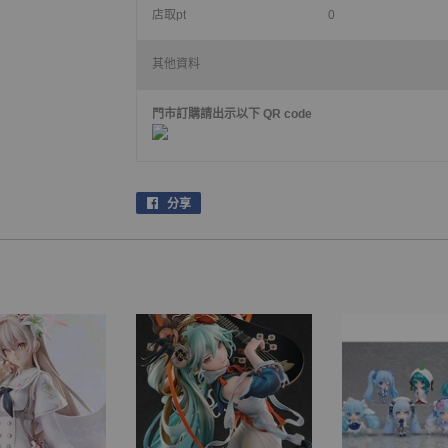
店取pt
0
其他資料
門市訂購請出示以下 QR code
分享
在
facebook
上
分
享