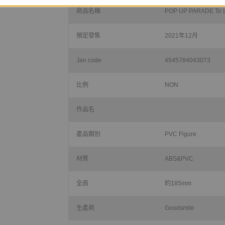
商品名稱
POP UP PARADE
預定發售
2021年12月
Jan code
4545784043073
比例
NON
作品名
產品類別
PVC Figure
材質
ABS&PVC
全高
約185mm
生產商
Goodsmile