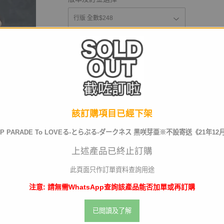
運送及店取pt
截訂日
該訂購項目已經下架
UP PARADE To LOVEる-とらぶる-ダークネス 黒咲芽亜※不設寄送《21年1
數量
上述產品已終止訂購
此頁面只作訂單資料查詢用途
注意: 請無需WhatsApp查詢該產品能否加單或再訂購
已截訂
已閲讀及了解