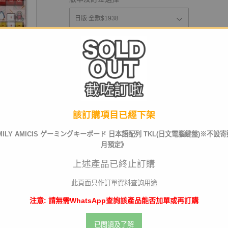
運送及店取pt
截訂日
該訂購項目已經下架
AMILY AMICIS ゲーミングキーボード 日本語配列 TKL(日文電腦鍵盤)※不設寄
數量
月預定》
上述產品已終止訂購
此頁面只作訂單資料查詢用途
已截訂
注意: 請無需WhatsApp查詢該產品能否加單或再訂購
已閲讀及了解