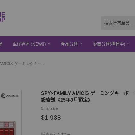
品
車仔專區 (NEW!!)
產品分類
廠商分類(構建中)
SPY×FAMILY AMICIS ゲーミングキーボード 日本語配列 TKL(日文電腦鍵盤)※不設寄送《25年9月預定》
SPY×FAMILY AMICIS ゲーミングキー
設寄送《25年9月預定》
Smarprise
$1,938
$1,938
版本及訂金選擇