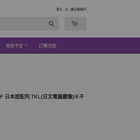
登入
或
建立新帳戶
搜
索
発送予定
訂購流程
ボード 日本語配列 TKL(日文電腦鍵盤)※不