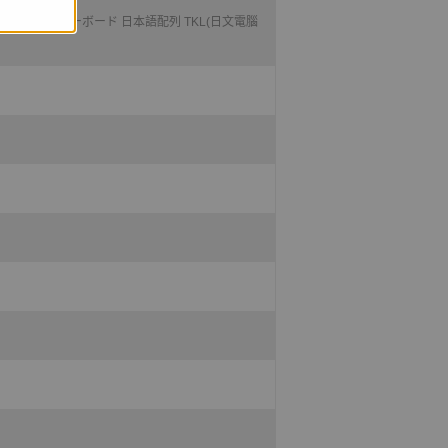
ICIS ゲーミングキーボード 日本語配列 TKL(日文電腦