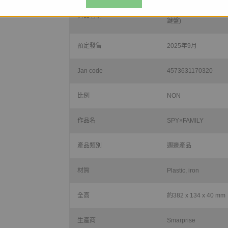
SPY×FAMILY AM
商品名稱
鍵盤)
預定發售
2025年9月
Jan code
4573631170320
比例
NON
作品名
SPY×FAMILY
產品類別
週邊產品
材質
Plastic, iron
全高
約382 x 134 x 40 mm
生產商
Smarprise