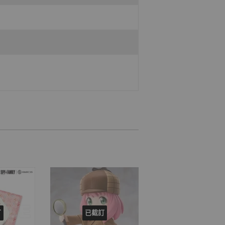
訂
已截訂