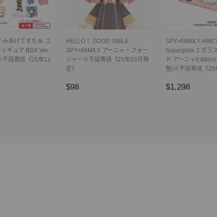
LY みあげてすたぁ コ
HELLO！ GOOD SMILE
SPY×FAMILY AMIC
ギュア BOX Ver.
SPY×FAMILY アーニャ・フォー
Superglide 2 
※不設寄送《25年11
ジャー※不設寄送《25年10月預
ド アーニャEditio
定》
墊)※不設寄送《25
48
正
$98
正
$1,29
$98
$1,298
常
常
價
價
格
格