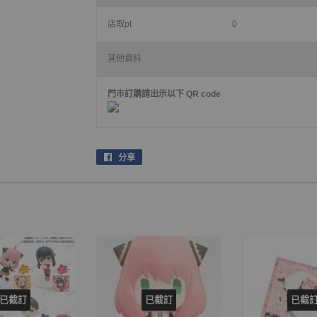
店取pt
0
其他資料
門市訂購請出示以下 QR code
分享
在
facebook
上
分
享
已截訂
已截訂
已截