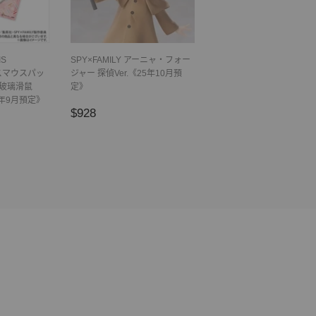
IS
SPY×FAMILY アーニャ・フォー
ガラスマウスパッ
ジャー 探偵Ver.《25年10月預
n(玻璃滑鼠
定》
年9月預定》
正
$928
$928
8
常
價
格