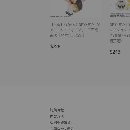
【再販】るかっぷ SPY×FAMILY
SPY×FAMI
アーニャ・フォージャー※不設
レクションフィ
寄送《26年11月預定》
(原盒6個入)
月預定》
正
$228
$228
正
$2
常
$248
常
價
價
格
格
訂購流程
付款方法
有關免費送貨
有關店取pt積分