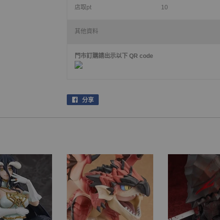
店取pt
10
其他資料
門市訂購請出示以下 QR code
分享
在
facebook
上
分
享