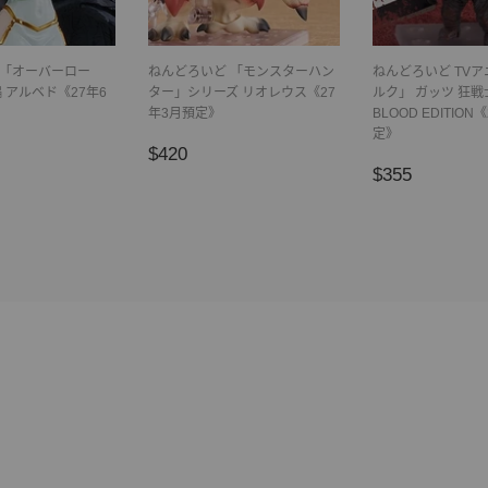
場版「オーバーロー
ねんどろいど 「モンスターハン
ねんどろいど TV
 アルベド《27年6
ター」シリーズ リオレウス《27
ルク」 ガッツ 狂戦士
年3月預定》
BLOOD EDITION
定》
05
正
$420
$420
正
$355
常
$355
常
價
價
格
格