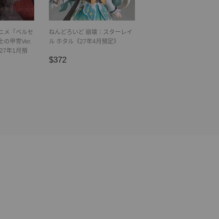
アニメ「ベルセ
ねんどろいど 崩壊：スターレイ
の甲冑Ver.
ル ホタル《27年4月預定》
《27年1月預
正
$372
$372
常
價
格