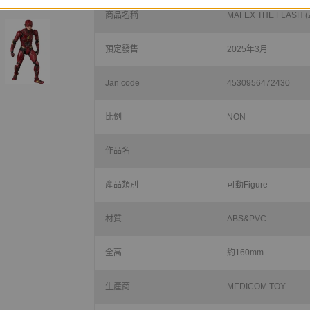
商品名稱
MAFEX THE FLASH (
預定發售
2025年3月
Jan code
4530956472430
比例
NON
作品名
產品類別
可動Figure
材質
ABS&PVC
全高
約160mm
生產商
MEDICOM TOY