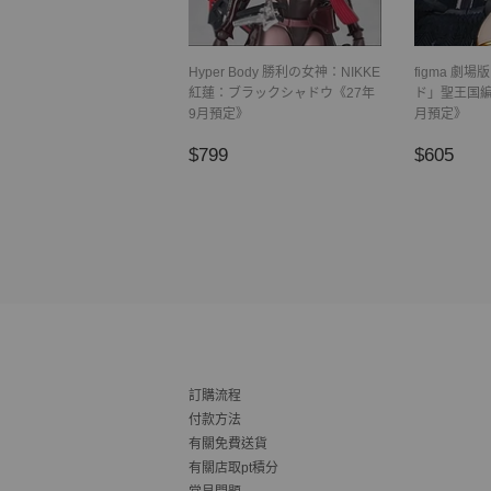
Hyper Body 勝利の女神：NIKKE
figma 劇
紅蓮：ブラックシャドウ《27年
ド」聖王国編
9月預定》
月預定》
正
$799
正
$6
$799
$605
常
常
價
價
格
格
訂購流程
付款方法
有關免費送貨
有關店取pt積分