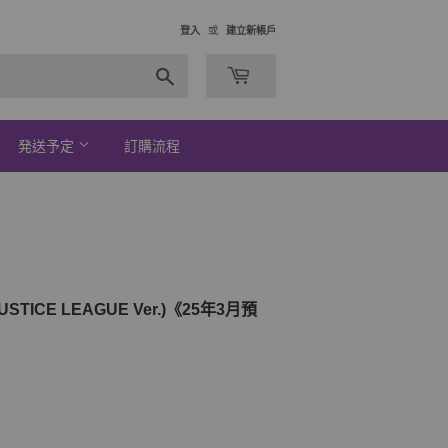
登入
或
建立新帳戶
搜
索
発送予定
訂購流程
JUSTICE LEAGUE Ver.)《25年3月預